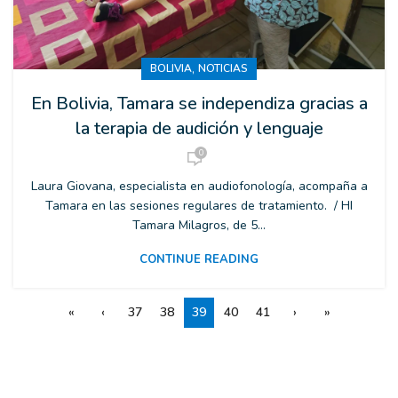
,
BOLIVIA
NOTICIAS
En Bolivia, Tamara se independiza gracias a
la terapia de audición y lenguaje
0
Laura Giovana, especialista en audiofonología, acompaña a
Tamara en las sesiones regulares de tratamiento. / HI
Tamara Milagros, de 5...
CONTINUE READING
«
‹
37
38
39
40
41
›
»