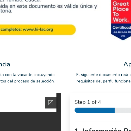
ncia
Ap
da con la vacante, incluyendo
El siguiente documento reúne
ntos del proceso de selección.
requisitos del perfil, funcio
Step
1
of 4
1. Información P