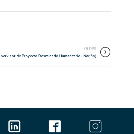
OLDER
upervisor de Proyecto Desminado Humanitario ( Nariño)