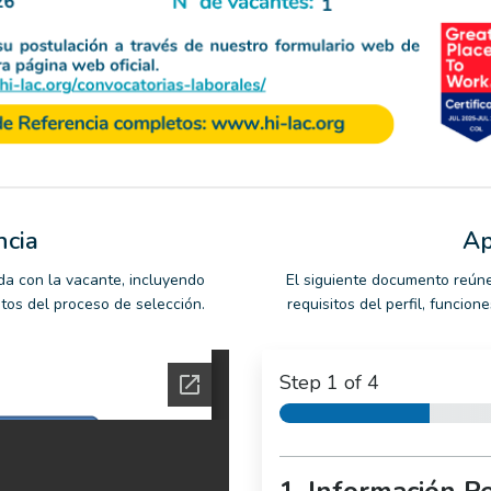
ncia
Ap
da con la vacante, incluyendo
El siguiente documento reúne
ntos del proceso de selección.
requisitos del perfil, funcio
Step
1
of 4
1. Información P