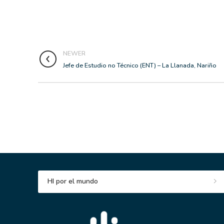
NEWER
Jefe de Estudio no Técnico (ENT) – La Llanada, Nariño
HI por el mundo