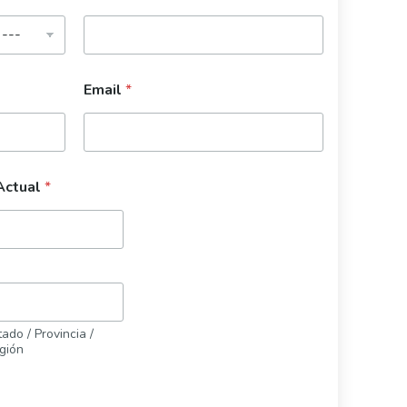
Email
*
 Actual
*
ado / Provincia /
gión