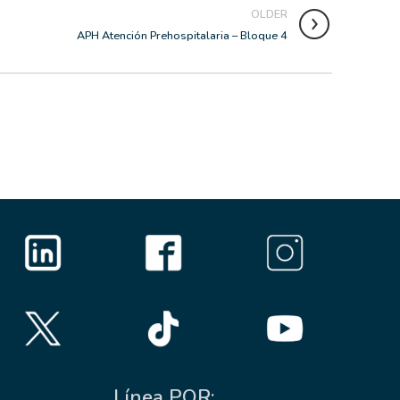
OLDER
APH Atención Prehospitalaria – Bloque 4
Línea PQR: