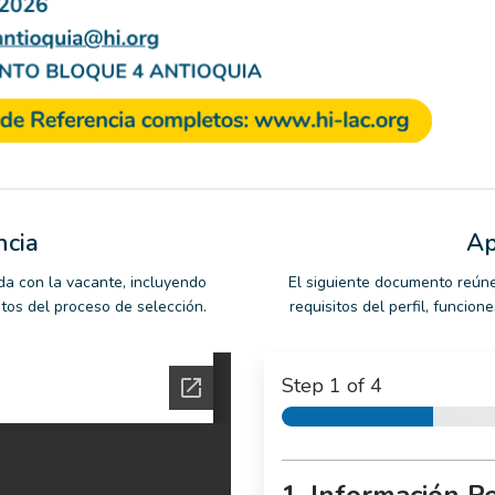
ncia
Ap
da con la vacante, incluyendo
El siguiente documento reúne
ntos del proceso de selección.
requisitos del perfil, funcio
Step
1
of 4
1. Información P