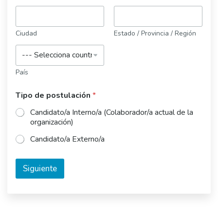
Ciudad
Estado / Provincia / Región
País
Tipo de postulación
*
Candidato/a Interno/a (Colaborador/a actual de la
organización)
Candidato/a Externo/a
d
e
Siguiente
r
a
n
g
o