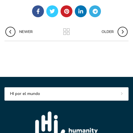
d
e
l
NEWER
OLDER
HI por el mundo