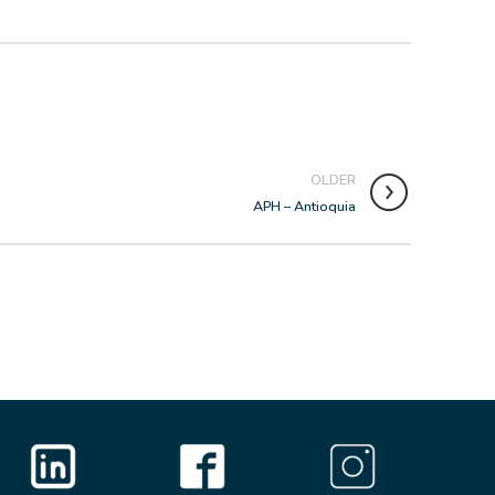
OLDER
APH – Antioquia