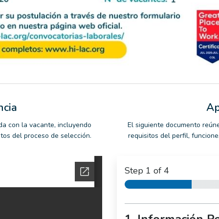
ncia
Ap
da con la vacante, incluyendo
El siguiente documento reúne
ntos del proceso de selección.
requisitos del perfil, funcio
Step
1
of 4
1. Información P