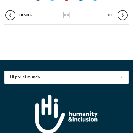
NEWER
OLDER
HI por el mundo