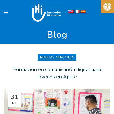
Abrir 
Blog
,
NOTICIAS
VENEZUELA
Formación en comunicación digital para
jóvenes en Apure
31
JUL