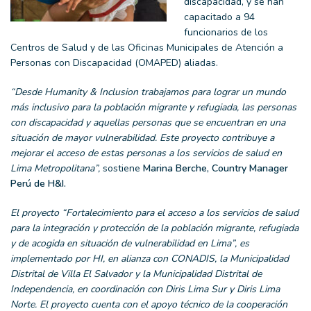
discapacidad, y se han
capacitado a 94
funcionarios de los
Centros de Salud y de las Oficinas Municipales de Atención a
Personas con Discapacidad (OMAPED) aliadas.
“Desde
Humanity & Inclusion
trabajamos para lograr un mundo
más inclusivo para la población migrante y refugiada, las personas
con discapacidad y aquellas personas que se encuentran en una
situación de mayor vulnerabilidad. Este proyecto contribuye a
mejorar el acceso de estas personas a los servicios de salud en
Lima Metropolitana”,
sostiene
Marina Berche, Country Manager
Perú de H&I.
El
proyecto “Fortalecimiento para el acceso a los servicios de salud
para la integración y protección de la población migrante, refugiada
y de acogida en situación de vulnerabilidad en Lima”, es
implementado
por HI,
en alianza con CONADIS, la Municipalidad
Distrital de Villa El Salvador y
la
Municipalidad Distrital de
Independencia,
en
coordinación con
Diris
Lima Sur y
Diris
Lima
Norte
. El proyecto cuenta
con el apoyo
técnico
de
la
c
ooperación