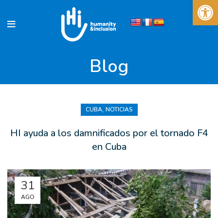
Abrir 
Blog
,
CUBA
NOTICIAS
HI ayuda a los damnificados por el tornado F4
en Cuba
31
AGO